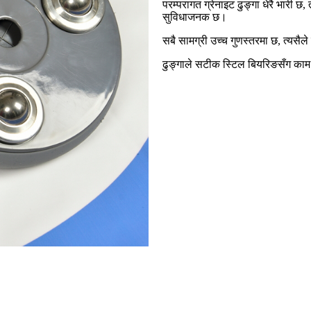
परम्परागत ग्रेनाइट ढुङ्गा धेरै भारी छ
सुविधाजनक छ।
सबै सामग्री उच्च गुणस्तरमा छ, त्यसैल
ढुङ्गाले सटीक स्टिल बियरिङसँग काम ग