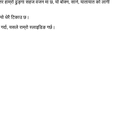
, तर हाम्रो ढुङ्गा सहज वजन मा छ, यो बोक्न, सार्न, यातायात को लागी
े यो धेरै टिकाउ छ।
र्दा, यसले राम्रो स्लाइडिङ गर्छ।