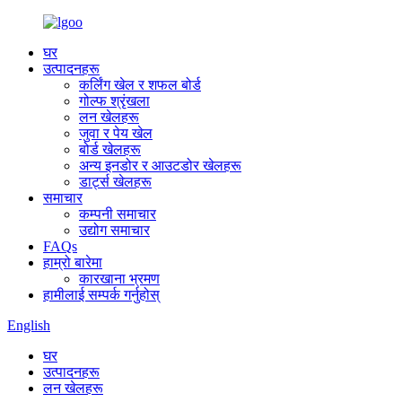
घर
उत्पादनहरू
कर्लिंग खेल र शफल बोर्ड
गोल्फ श्रृंखला
लन खेलहरू
जुवा र पेय खेल
बोर्ड खेलहरू
अन्य इनडोर र आउटडोर खेलहरू
डार्ट्स खेलहरू
समाचार
कम्पनी समाचार
उद्योग समाचार
FAQs
हाम्रो बारेमा
कारखाना भ्रमण
हामीलाई सम्पर्क गर्नुहोस्
English
घर
उत्पादनहरू
लन खेलहरू